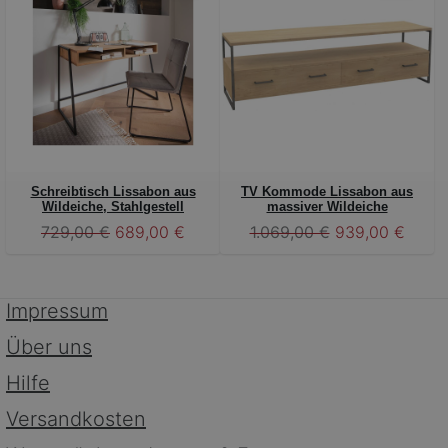
Schreibtisch Lissabon aus
TV Kommode Lissabon aus
Wildeiche, Stahlgestell
massiver Wildeiche
729,00 €
689,00 €
1.069,00 €
939,00 €
Impressum
Über uns
Hilfe
Versandkosten