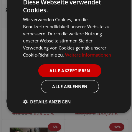
Diese Webseite verwendet
Cookies.
Offenes Regal 40 cm Lissabon
Offenes Regal 80 cm Lissabon
aus massiver Wildeiche
aus massiver Wildeiche
Wir verwenden Cookies, um die
429,00 €
399,00 €
369,00 €
Benutzerfreundlichkeit unserer Website zu
verbessern. Durch die weitere Nutzung
-10%
-10%
unserer Webseite stimmen Sie der
Verwendung von Cookies gemäß unserer
Cookie-Richtlinie zu.
Weitere Informationen
ALLE AKZEPTIEREN
ALLE ABLEHNEN
Offenes Regal Lissabon 2
Regal Lissabon mit 2
DETAILS ANZEIGEN
Türen, 3 Böden, Wildeiche mit
Schubladen & 4 Böden,
Stahlgestell
Wildeiche
919,00 €
829,00 €
999,00 €
899,00 €
-5%
-12%