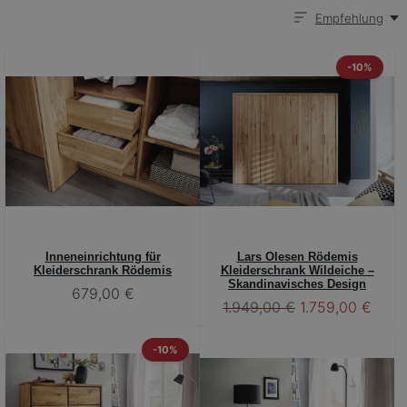
Empfehlung
-10%
Inneneinrichtung für
Lars Olesen Rödemis
Kleiderschrank Rödemis
Kleiderschrank Wildeiche –
Skandinavisches Design
679,00 €
1.949,00 €
1.759,00 €
-10%