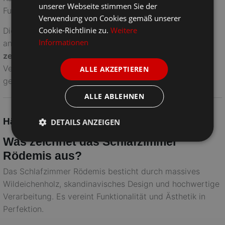
unserer Webseite stimmen Sie der
Funktionalität. 🌳
Verwendung von Cookies gemäß unserer
Cookie-Richtlinie zu.
Weitere
Die Möbel Rödvig by Cinall sind nicht nur schön
Informationen
anzusehen, sondern auch nachhaltig. Mit dem
FSC®-
zertifizierten Holz
setzen wir auf Qualität und
Verantwortung. Wähle das Rödemis Schlafzimmer und
ALLE AKZEPTIEREN
genieße ein stilvolles und langlebiges Zuhause.
ALLE ABLEHNEN
Häufig gestellte Fragen
DETAILS ANZEIGEN
Was zeichnet das Schlafzimmer
Rödemis aus?
Das Schlafzimmer Rödemis besticht durch massives
Wildeichenholz, skandinavisches Design und hochwertige
Verarbeitung. Es vereint Funktionalität und Ästhetik in
Perfektion.