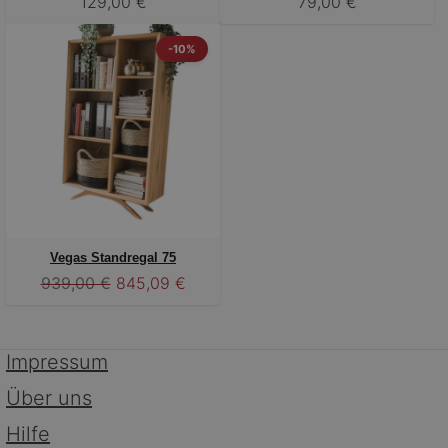
129,00 €
79,00 €
-10%
Vegas Standregal 75
939,00 €
845,09 €
Impressum
Über uns
Hilfe