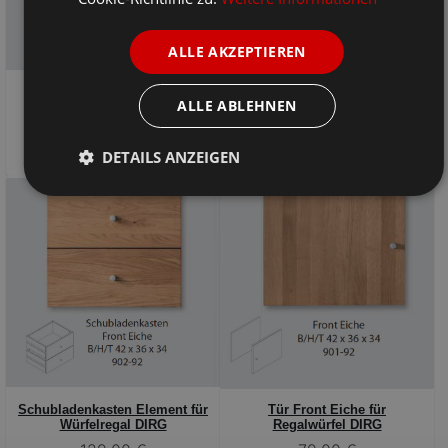
ALLE AKZEPTIEREN
ALLE ABLEHNEN
Glastür Element doppelt für
Glastür Element Front für
Regalwürfel System DIRG
Würfelregal DIRG
299,00 €
79,00 €
DETAILS ANZEIGEN
Schubladenkasten Element für
Tür Front Eiche für
Würfelregal DIRG
Regalwürfel DIRG