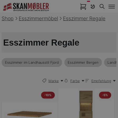
Artikel im Warenkorb
Shop
Esszimmermöbel
Esszimmer Regale
Esszimmer Regale
Esszimmer im Landhausstil Fjord
Esszimmer Bergen
Landh
Marke
Farbe
Empfehlung
-10%
-5%