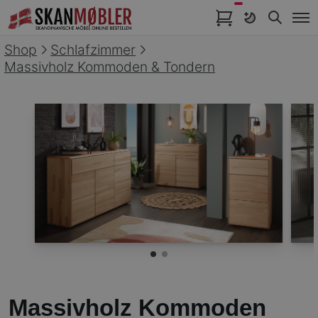
Artikel im Warenkorb
Shop
Schlafzimmer
Massivholz Kommoden & Tondern
Massivholz Kommoden Serie Tondern Impressionen
1
Current Item
2
Massivholz Kommoden