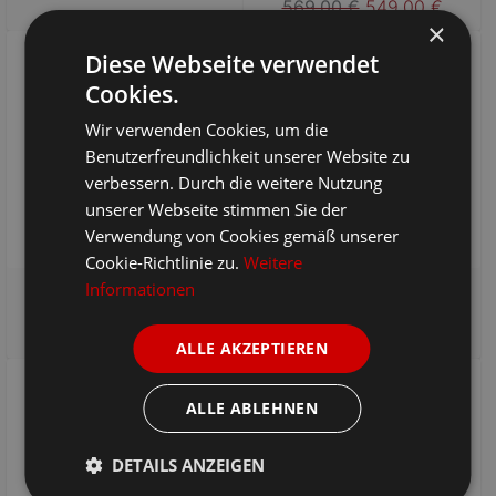
569,00 €
549,00 €
×
Diese Webseite verwendet
-4%
-5%
Cookies.
Wir verwenden Cookies, um die
Benutzerfreundlichkeit unserer Website zu
verbessern. Durch die weitere Nutzung
unserer Webseite stimmen Sie der
Verwendung von Cookies gemäß unserer
Cookie-Richtlinie zu.
Weitere
Informationen
Massivholz Kommode
Massivholz Kommode
Tondern III
Tondern IV
719,00 €
689,00 €
599,00 €
569,00 €
ALLE AKZEPTIEREN
-3%
-11%
ALLE ABLEHNEN
DETAILS ANZEIGEN