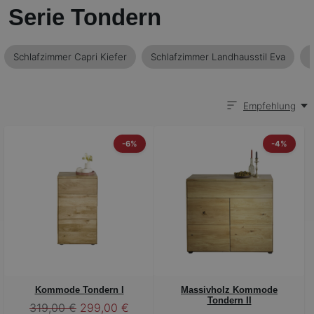
Serie Tondern
Schlafzimmer Capri Kiefer
Schlafzimmer Landhausstil Eva
M
Empfehlung
-6%
-4%
Kommode Tondern I
Massivholz Kommode
Tondern II
319,00 €
299,00 €