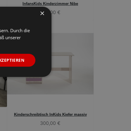
InfansKids Kinderzimmer Nibe
×
869,00 €
sern. Durch die
äß unserer
KZEPTIEREN
Kinderschreibtisch InKids Kiefer massiv
300,00 €