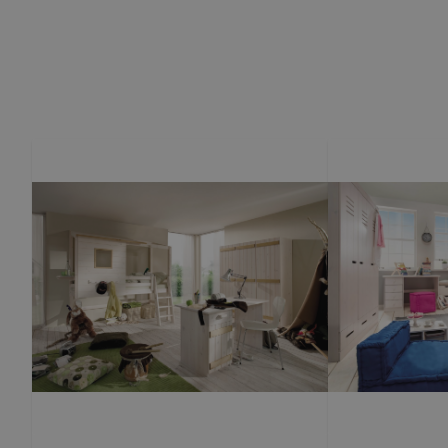
Babyzimmer Bergen
Babyzimmer Maxi
Kinderzi
Kinderzimmer, Jugendzimmer Solvita
Kinderzimmer, Ju
Malie Matrazen und Lattenrost
Lattenrost und Rollrost