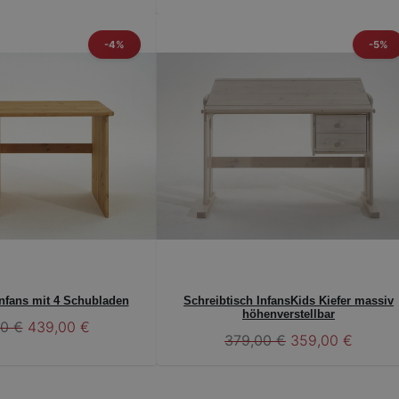
-4%
-5%
Infans mit 4 Schubladen
Schreibtisch InfansKids Kiefer massiv
höhenverstellbar
0 €
439,00 €
379,00 €
359,00 €