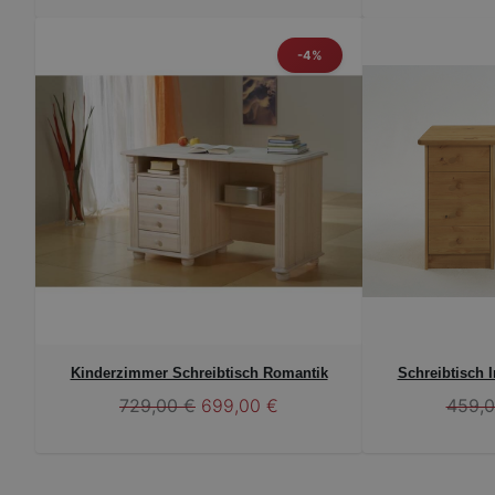
-4%
Kinderzimmer Schreibtisch Romantik
Schreibtisch 
729,00 €
699,00 €
459,0