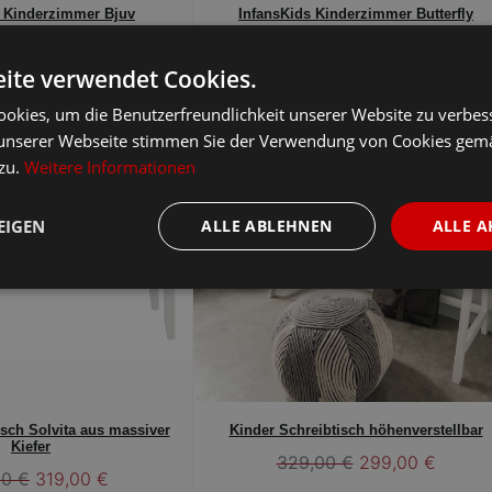
s Kinderzimmer Bjuv
InfansKids Kinderzimmer Butterfly
499,00 €
499,00 €
ite verwendet Cookies.
okies, um die Benutzerfreundlichkeit unserer Website zu verbes
-9%
-9%
unserer Webseite stimmen Sie der Verwendung von Cookies gem
 zu.
Weitere Informationen
EIGEN
ALLE ABLEHNEN
ALLE A
isch Solvita aus massiver
Kinder Schreibtisch höhenverstellbar
Kiefer
329,00 €
299,00 €
00 €
319,00 €