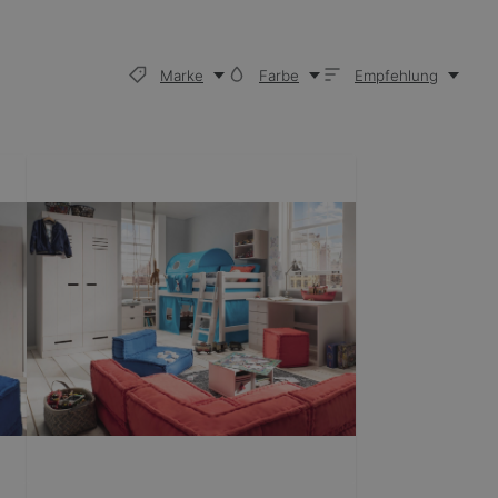
Babyzimmer Kinderzimmer Karlstad
Marke
Farbe
Empfehlung
moden
Kinder-Schreibtische