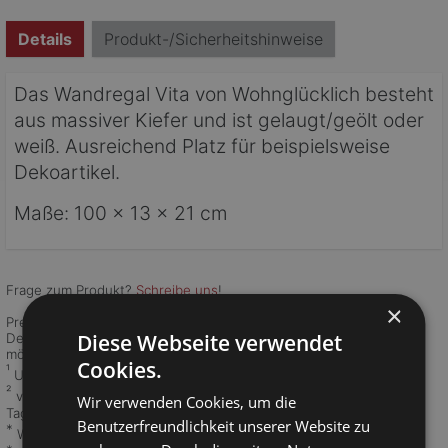
Details
Produkt-/Sicherheitshinweise
Das Wandregal Vita von Wohnglücklich besteht
aus massiver Kiefer und ist gelaugt/geölt oder
weiß. Ausreichend Platz für beispielsweise
Dekoartikel.
Maße: 100 x 13 x 21 cm
Frage zum Produkt?
Schreibe uns
!
×
Preise inkl. 19 % MwSt, siehe
Versandkosten
(innerhalb
Diese Webseite verwendet
Deutschlands). Die
Rücksendung
ist über unser Retourenportal
möglich.
Cookies.
¹
UVP: Unverbindliche Preisempfehlung des Herstellers
²
vorher: Entspricht dem niedrigsten Gesamtpreis der letzten 30
Wir verwenden Cookies, um die
Tage vor der Preisherabsetzung in unserem Online-Shop.
Benutzerfreundlichkeit unserer Website zu
*
Werktage: Montag bis Freitag