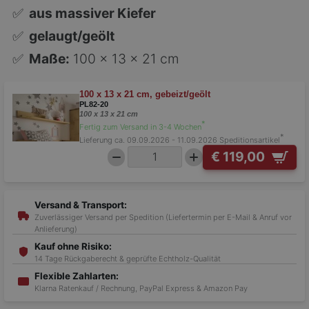
✅
aus massiver Kiefer
✅
gelaugt/geölt
✅
Maße:
100 x 13 x 21 cm
100 x 13 x 21 cm, gebeizt/geölt
PL82-20
100 x 13 x 21 cm
*
Fertig zum Versand in 3-4 Wochen
*
Lieferung ca. 09.09.2026 - 11.09.2026
Speditionsartikel
€ 119,00
Versand & Transport:
Zuverlässiger Versand per Spedition (Liefertermin per E-Mail & Anruf vor
Anlieferung)
Kauf ohne Risiko:
14 Tage Rückgaberecht & geprüfte Echtholz-Qualität
Flexible Zahlarten:
Klarna Ratenkauf / Rechnung, PayPal Express & Amazon Pay