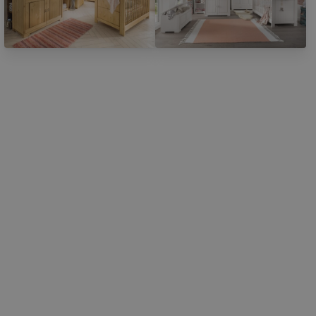
Wohnglücklich Babybett Vita aus massiver Kiefer, Bild 1
Wohnglücklich Babybett Vita a