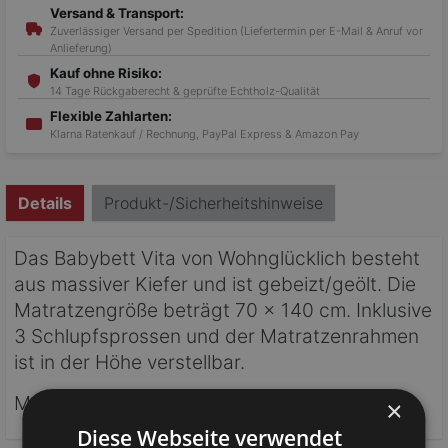
Versand & Transport:
Zuverlässiger Versand per Spedition (Liefertermin per E-Mail & Anruf vor
Anlieferung)
Kauf ohne Risiko:
14 Tage Rückgaberecht & geprüfte Echtholz-Qualität
Flexible Zahlarten:
Klarna Ratenkauf / Rechnung, PayPal Express & Amazon Pay
Details
Produkt-/Sicherheitshinweise
Das Babybett Vita von Wohnglücklich besteht
aus massiver Kiefer und ist gebeizt/geölt. Die
Matratzengröße beträgt 70 x 140 cm. Inklusive
3 Schlupfsprossen und der Matratzenrahmen
ist in der Höhe verstellbar.
Maße: 146 x 79 x 76 cm
×
Diese Webseite verwendet