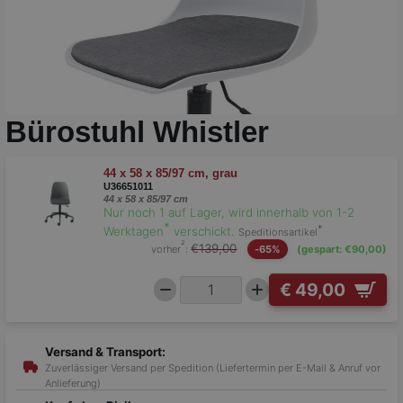
Bürostuhl Whistler
44 x 58 x 85/97 cm, grau
U36651011
44 x 58 x 85/97 cm
Nur noch 1 auf Lager, wird innerhalb von 1-2
*
*
Werktagen
verschickt.
Speditionsartikel
²
€139,00
vorher
:
-65%
(gespart: €90,00)
€ 49,00
Versand & Transport:
Zuverlässiger Versand per Spedition (Liefertermin per E-Mail & Anruf vor
Anlieferung)