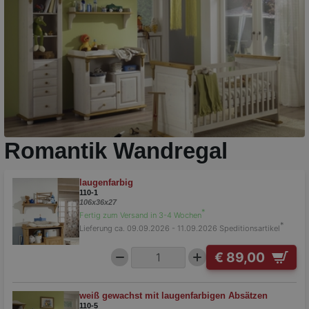
Romantik Wandregal
laugenfarbig
110-1
106x36x27
*
Fertig zum Versand in 3-4 Wochen
*
Lieferung ca. 09.09.2026 - 11.09.2026
Speditionsartikel
€ 89,00
weiß gewachst mit laugenfarbigen Absätzen
110-5