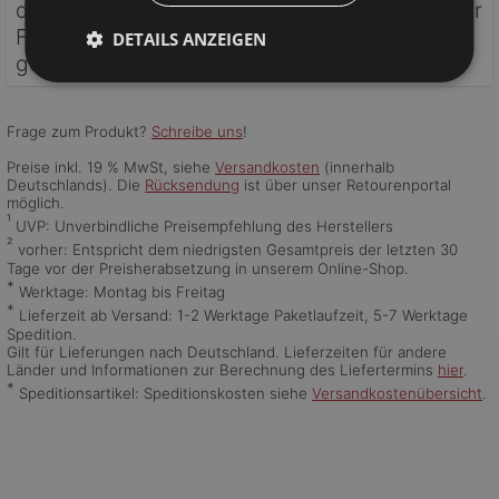
durch Lichteinflüsse verändert, kann es bei der
Farbvariante "weiß" mit der Zeit zu einer leicht
DETAILS ANZEIGEN
gelblichen Verfärbung der Äste kommen.
Frage zum Produkt?
Schreibe uns
!
Preise inkl. 19 % MwSt, siehe
Versandkosten
(innerhalb
Deutschlands). Die
Rücksendung
ist über unser Retourenportal
möglich.
¹
UVP: Unverbindliche Preisempfehlung des Herstellers
²
vorher: Entspricht dem niedrigsten Gesamtpreis der letzten 30
Tage vor der Preisherabsetzung in unserem Online-Shop.
*
Werktage: Montag bis Freitag
*
Lieferzeit ab Versand: 1-2 Werktage Paketlaufzeit, 5-7 Werktage
Spedition.
Gilt für Lieferungen nach Deutschland. Lieferzeiten für andere
Länder und Informationen zur Berechnung des Liefertermins
hier
.
*
Speditionsartikel: Speditionskosten siehe
Versandkostenübersicht
.