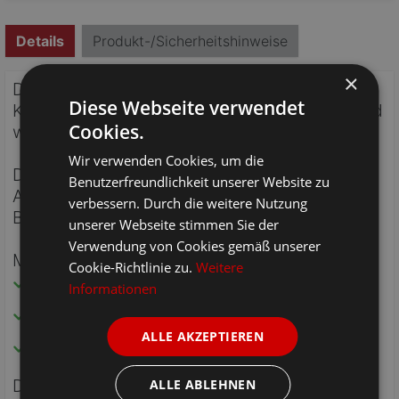
Details
Produkt-/Sicherheitshinweise
×
Die Romantik Kinderzimmer-Serie verleiht dem
Diese Webseite verwendet
Kinder- bzw. Babyzimmer ein angenehmes und
Cookies.
wohlfühlendes Flair.
Wir verwenden Cookies, um die
Dieses Wandregal ist passend als zusätzliche
Benutzerfreundlichkeit unserer Website zu
Ablage z. B. über dem Wickeltisch im
verbessern. Durch die weitere Nutzung
Babyzimmer.
unserer Webseite stimmen Sie der
Verwendung von Cookies gemäß unserer
Maße:
Cookie-Richtlinie zu.
Weitere
Breite 106cm
Informationen
Höhe 36cm
ALLE AKZEPTIEREN
Tiefe 27cm
Da sich die Oberfläche des Kiefernholzes
ALLE ABLEHNEN