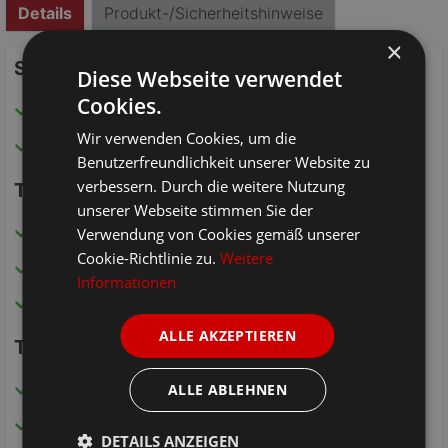
Details
Produkt-/Sicherheitshinweise
×
Schubfächer: 103054-92
Diese Webseite verwendet
Cookies.
Für Sektion mit 2 Türen
Wir verwenden Cookies, um die
B/H/T: 97 x 47 x 49 cm
Benutzerfreundlichkeit unserer Website zu
verbessern. Durch die weitere Nutzung
Trennwand: 103095-92
unserer Webseite stimmen Sie der
Für 103002-92
Verwendung von Cookies gemäß unserer
Cookie-Richtlinie zu.
Weitere
mit 3 x Einlegeböden 1 x Kleiderstange
Informationen
B/H/T: 98 x 150 x 58 cm
ALLE AKZEPTIEREN
Trennwand: 103195-92
Für 103003-92 & 103004-92
ALLE ABLEHNEN
mit 3 x Einlegeböden 1 x Kleiderstange
DETAILS ANZEIGEN