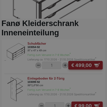
Fanø Kleiderschrank
Inneneinteilung
Schubfächer
103054-92
97 x 47 x 49 cm
*
Fertig zum Versand in 7-8 Wochen
*
Lieferung ca. 17.10.2026 - 21.10.2026
Speditionsartikel
€ 499,00
Einlegeboden für 2-Türig
103099-92
98*1,8*56 cm
*
Fertig zum Versand in 7-8 Wochen
*
Lieferung ca. 17.10.2026 - 21.10.2026
Speditionsartikel
€ 99,00