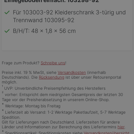
Einlegeboden einfach: 103298-92
Für 103003-92 Kleiderschrank 3-türig und
Trennwand 103095-92
B/H/T: 48 x 1,8 x 56 cm
Frage zum Produkt?
Schreibe uns
!
Preise inkl. 19 % MwSt, siehe
Versandkosten
(innerhalb
Deutschlands). Die
Rücksendung
ist über unser Retourenportal
möglich.
¹
UVP: Unverbindliche Preisempfehlung des Herstellers
²
vorher: Entspricht dem niedrigsten Gesamtpreis der letzten 30
Tage vor der Preisherabsetzung in unserem Online-Shop.
*
Werktage: Montag bis Freitag
*
Lieferzeit ab Versand: 1-2 Werktage Paketlaufzeit, 5-7 Werktage
Spedition.
Gilt für Lieferungen nach Deutschland. Lieferzeiten für andere
Länder und Informationen zur Berechnung des Liefertermins
hier
.
*
Speditionsartikel: Speditionskosten siehe
Versandkostenübersicht
.