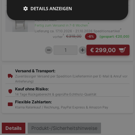
DETAILS ANZEIGEN
komplett weiß
SB206-WSS-WSS
53,9x93x46cm
*
Fertig zum Versand in 7-8 Wochen
*
Lieferung ca. 17.10.2026 - 21.10.2026
Speditionsartikel
²
€319,00
vorher
:
-6%
(gespart: €20,00)
€ 299,00
Versand & Transport:
Zuverlässiger Versand per Spedition (Liefertermin per E-Mail & Anruf vor
Anlieferung)
Kauf ohne Risiko:
14 Tage Rückgaberecht & geprüfte Echtholz-Qualität
Flexible Zahlarten:
Klarna Ratenkauf / Rechnung, PayPal Express & Amazon Pay
Details
Produkt-/Sicherheitshinweise