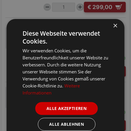
€ 299,00
×
weiß / Sitzfläche gelaugt geölt
SB206-WSS-LGF
Diese Webseite verwendet
53,9x93x46cm
Nur noch 1 auf Lager, wird innerhalb von 1-2
Cookies.
*
Werktagen
verschickt.
(Mehr ist unterwegs, Artikel am Lager in ca. 7-8
Wir verwenden Cookies, um die
*
Wochen )
Speditionsartikel
Benutzerfreundlichkeit unserer Website zu
²
€319,00
vorher
:
-6%
(gespart: €20,00)
verbessern. Durch die weitere Nutzung
€ 299,00
unserer Webseite stimmen Sie der
Verwendung von Cookies gemäß unserer
Cookie-Richtlinie zu.
Weitere
weiß / Sitzfläche grau
Informationen
SB206-WSS-GRA
53,9x93x46cm
*
Fertig zum Versand in 7-8 Wochen
*
Lieferung ca. 17.10.2026 - 21.10.2026
Speditionsartikel
ALLE AKZEPTIEREN
²
€319,00
vorher
:
-6%
(gespart: €20,00)
ALLE ABLEHNEN
€ 299,00