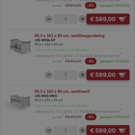
²
€649,00
vorher
:
-8%
(gespart: €50,00)
€ 599,00
84,3 x 163 x 84 cm, weiß/laugenfarbig
135-WSSLGF
84,3 x 163 x 84 cm
*
Fertig zum Versand in 7-8 Wochen
*
Lieferung ca. 17.10.2026 - 21.10.2026
Speditionsartikel
²
€649,00
vorher
:
-8%
(gespart: €50,00)
€ 599,00
84,3 x 163 x 84 cm, weiß/weiß
135-WSS-WSS
84,3 x 163 x 84 cm
*
Fertig zum Versand in 7-8 Wochen
*
Lieferung ca. 17.10.2026 - 21.10.2026
Speditionsartikel
²
€649,00
vorher
:
-8%
(gespart: €50,00)
€ 599,00