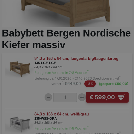
Babybett Bergen Nordische
Kiefer massiv
84,3 x 163 x 84 cm, laugenfarbig/laugenfarbig
135-LGF-LGF
84,3 x 163 x 84 cm
*
Fertig zum Versand in 7-8 Wochen
*
Lieferung ca. 17.10.2026 - 21.10.2026
Speditionsartikel
²
€649,00
vorher
:
-8%
(gespart: €50,00)
€ 599,00
84,3 x 163 x 84 cm, weiß/grau
135-WSS-GRA
84,3 x 163 x 84 cm
*
Fertig zum Versand in 7-8 Wochen
*
Lieferung ca. 17.10.2026 - 21.10.2026
Speditionsartikel