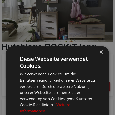
Hutablage ROCKiT lang
×
Diese Webseite verwendet
100x30x25cm, Eiche geölt
840-024-92
Cookies.
100x30x25cm
Nur noch 1 auf Lager, wird innerhalb von 1-2
Wir verwenden Cookies, um die
*
Werktagen
verschickt.
Benutzerfreundlichkeit unserer Website zu
€ 369,00
verbessern. Durch die weitere Nutzung
unserer Webseite stimmen Sie der
Verwendung von Cookies gemäß unserer
Cookie-Richtlinie zu.
Weitere
Versand & Transport:
Schneller Paketversand
Informationen