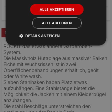
Kauf ohne Risiko:
14 Tage Rückgaberecht & geprüfte Echtholz-Qualität
ALLE AKZEPTIEREN
Flexible Zahlarten:
Klarna Ratenkauf / Rechnung, PayPal Express & Amazon Pay
ALLE ABLEHNEN
Details
Produkt-/Sicherheitshinweise
DETAILS ANZEIGEN
ROCKiT das etwas andere Garderoben-
System.
Die Massivholz Hutablage aus massiver Balken
Eiche mit Wuchsrissen ist in zwei
Oberflächenbehandlungen erhältlich, geölt
oder White wash.
Sieben Stahlhaken haben Platz etwas
aufzuhängen. Eine Stahlstange bietet die
Möglichkeit die Jacken mit einem Kleiderbügel
anzuhängen.
Die stahl Beschläge unterstreichen den