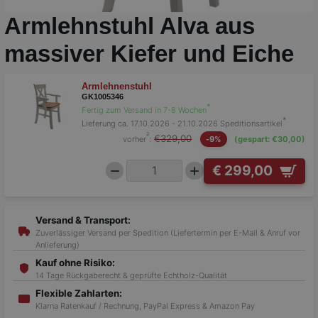
Armlehnstuhl Alva aus
massiver Kiefer und Eiche
Armlehnenstuhl
GK1005346
*
Fertig zum Versand in 7-8 Wochen
*
Lieferung ca. 17.10.2026 - 21.10.2026
Speditionsartikel
²
€329,00
vorher
:
-9%
(gespart: €30,00)
€ 299,00
Versand & Transport:
Zuverlässiger Versand per Spedition (Liefertermin per E-Mail & Anruf vor
Anlieferung)
Kauf ohne Risiko:
14 Tage Rückgaberecht & geprüfte Echtholz-Qualität
Flexible Zahlarten:
Klarna Ratenkauf / Rechnung, PayPal Express & Amazon Pay