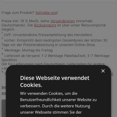
Frage zum Produkt?
Schreibe uns
!
Preise inkl. 19 % MwSt, siehe
Versandkosten
(innerhalb
Deutschlands). Die
Rücksendung
ist über unser Retourenportal
möglich.
¹
UVP: Unverbindliche Preisempfehlung des Herstellers
²
vorher: Entspricht dem niedrigsten Gesamtpreis der letzten 30
Tage vor der Preisherabsetzung in unserem Online-Shop.
*
Werktage: Montag bis Freitag
*
Lieferzeit ab Versand: 1-2 Werktage Paketlaufzeit, 5-7 Werktage
Spedition.
Gilt für Lieferungen nach Deutschland. Lieferzeiten für andere
Länder und Informationen zur Berechnung des Liefertermins
hier
.
×
*
Speditionsartikel: Speditionskosten siehe
Versandkostenübersicht
.
Diese Webseite verwendet
Cookies.
Impressionen zu Armlehnstuhl Alva aus
Wir verwenden Cookies, um die
massiver Kiefer und Eiche:
Benutzerfreundlichkeit unserer Website zu
verbessern. Durch die weitere Nutzung
unserer Webseite stimmen Sie der