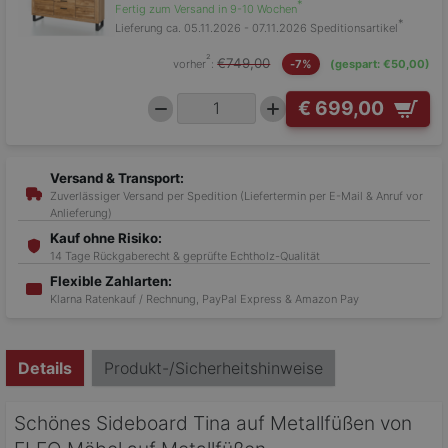
*
Fertig zum Versand in 9-10 Wochen
*
Lieferung ca. 05.11.2026 - 07.11.2026
Speditionsartikel
²
€749,00
vorher
:
-7%
(gespart: €50,00)
€ 699,00
Versand & Transport:
Zuverlässiger Versand per Spedition (Liefertermin per E-Mail & Anruf vor
Anlieferung)
Kauf ohne Risiko:
14 Tage Rückgaberecht & geprüfte Echtholz-Qualität
Flexible Zahlarten:
Klarna Ratenkauf / Rechnung, PayPal Express & Amazon Pay
Details
Produkt-/Sicherheitshinweise
Schönes Sideboard Tina auf Metallfüßen von