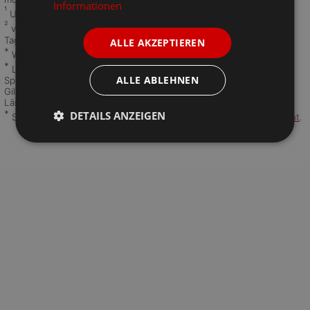
Informationen
¹
UVP: Unverbindliche Preisempfehlung des Herstellers
²
vorher: Entspricht dem niedrigsten Gesamtpreis der letzten 30
Tage vor der Preisherabsetzung in unserem Online-Shop.
ALLE AKZEPTIEREN
*
Werktage: Montag bis Freitag
*
Lieferzeit ab Versand: 1-2 Werktage Paketlaufzeit, 5-7 Werktage
ALLE ABLEHNEN
Spedition.
Gilt für Lieferungen nach Deutschland. Lieferzeiten für andere
Länder und Informationen zur Berechnung des Liefertermins
hier
.
*
DETAILS ANZEIGEN
Speditionsartikel: Speditionskosten siehe
Versandkostenübersicht
.