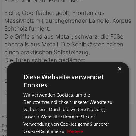
ELFO Möbel auf Metallfüßen.
Eiche, Oberfläche: geölt, Fronten aus
Massivholz mit durchgehender Lamelle, Korpus
Echtholz furniert.
Die Griffe sind aus Metall, schwarz, die Füße
ebenfalls aus Metall. Die Schibkästen haben
einen praktischen Selbsteinzug.
Die Türen schließen gedämpft
×
Sideboard mit 2 Holztüren und 3 Schubkästen
Diese Webseite verwendet
ca. B 158 x H 82 x T 40 cm
Cookies.
Die Kufen Füße in schwarz sind 15 cm hoch.
Wir verwenden Cookies, um die
Benutzerfreundlichkeit unserer Website zu
verbessern. Durch die weitere Nutzung
unserer Webseite stimmen Sie der
Frage zum Produkt?
Schreibe uns
!
Verwendung von Cookies gemäß unserer
Preise inkl. 19 % MwSt, siehe
Versandkosten
(innerhalb
Cookie-Richtlinie zu.
Weitere
Deutschlands). Die
Rücksendung
ist über unser Retourenportal
möglich.