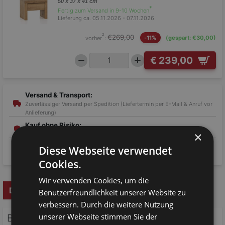
50 x 37 x 41 cm
*
Fertig zum Versand in 9-10 Wochen
Lieferung ca. 05.11.2026 - 07.11.2026
²
€269,00
vorher
:
-11%
(gespart: €30,00)
€ 239,00
Versand & Transport:
Zuverlässiger Versand per Spedition (Liefertermin per E-Mail & Anruf vor
Anlieferung)
Kauf ohne Risiko:
×
14 Tage Rückgaberecht & geprüfte Echtholz-Qualität
Flexible Zahlarten:
Diese Webseite verwendet
Klarna Ratenkauf / Rechnung, PayPal Express & Amazon Pay
Cookies.
Wir verwenden Cookies, um die
Details
Produkt-/Sicherheitshinweise
Benutzerfreundlichkeit unserer Website zu
verbessern. Durch die weitere Nutzung
unserer Webseite stimmen Sie der
Balkenbett Futonbett Heinrich Eiche Rustikal